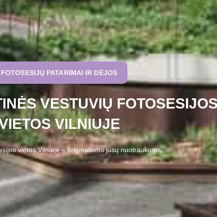
FOTOSESIJŲ PATARIMAI IR DĖJOS
RTINĖS VESTUVIŲ FOTOSESIJO
VIETOS VILNIUJE
esijos vietos Vilniuje – originalioms jūsų nuotraukoms.