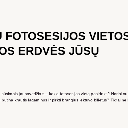
Ų FOTOSESIJOS VIETO
SIOS ERDVĖS JŪSŲ
 būsimais jaunavedžiais – kokią fotosesijos vietą pasirinkti? Norisi nu
ūtina krautis lagaminus ir pirkti brangius lėktuvo bilietus? Tikrai ne!