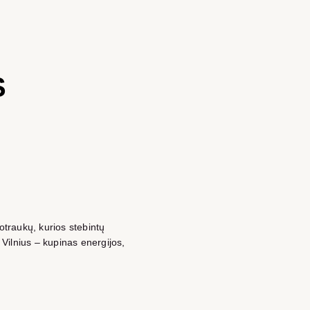
S
otraukų, kurios stebintų
 Vilnius – kupinas energijos,