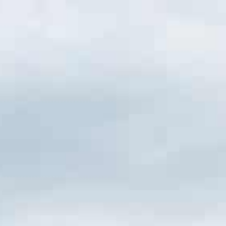
Apie
Verslui
Vestuvės
Kitos paslaugos