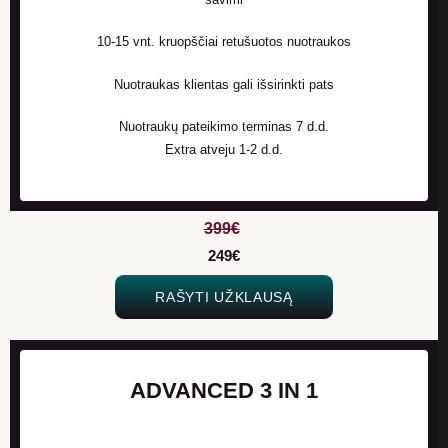
10-15 vnt. kruopščiai retušuotos nuotraukos
Nuotraukas klientas gali išsirinkti pats
Nuotraukų pateikimo terminas 7 d.d.
Extra atveju 1-2 d.d.
399€
249€
RAŠYTI UŽKLAUSĄ
ADVANCED 3 IN 1