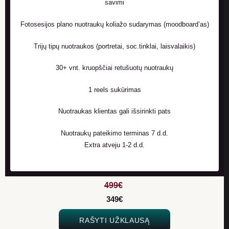
savimi
Fotosesijos plano nuotraukų koliažo sudarymas (moodboard’as)
Trijų tipų nuotraukos (portretai, soc.tinklai, laisvalaikis)
30+ vnt. kruopščiai retušuotų nuotraukų
1 reels sukūrimas
Nuotraukas klientas gali išsirinkti pats
Nuotraukų pateikimo terminas 7 d.d.
Extra atveju 1-2 d.d.
499€
349€
RAŠYTI UŽKLAUSĄ