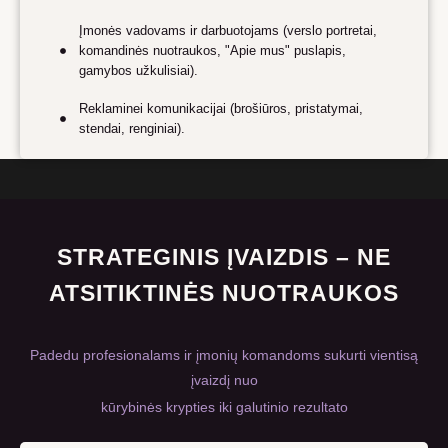
Įmonės vadovams ir darbuotojams (verslo portretai,
komandinės nuotraukos, "Apie mus" puslapis,
gamybos užkulisiai).
Reklaminei komunikacijai (brošiūros, pristatymai,
stendai, renginiai).
STRATEGINIS ĮVAIZDIS – NE
ATSITIKTINĖS NUOTRAUKOS
Padedu profesionalams ir įmonių komandoms sukurti vientisą
įvaizdį nuo
kūrybinės krypties iki galutinio rezultato