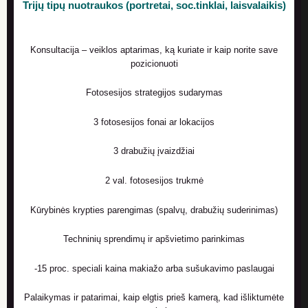
Trijų tipų nuotraukos (portretai, soc.tinklai, laisvalaikis)
Konsultacija – veiklos aptarimas, ką kuriate ir kaip norite save
pozicionuoti
Fotosesijos strategijos sudarymas
3 fotosesijos fonai ar lokacijos
3 drabužių įvaizdžiai
2 val. fotosesijos trukmė
Kūrybinės krypties parengimas (spalvų, drabužių suderinimas)
Techninių sprendimų ir apšvietimo parinkimas
-15 proc. speciali kaina makiažo arba sušukavimo paslaugai
Palaikymas ir patarimai, kaip elgtis prieš kamerą, kad išliktumėte