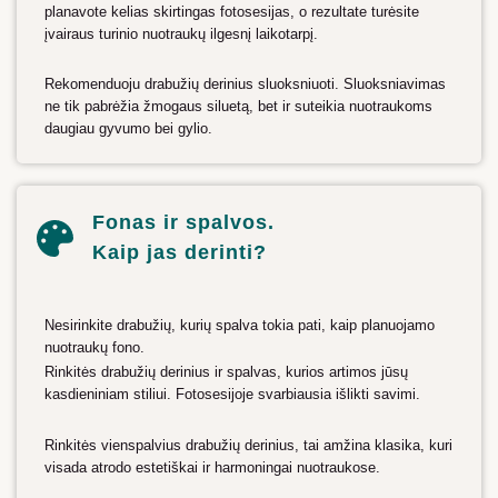
planavote kelias skirtingas fotosesijas, o rezultate turėsite
įvairaus turinio nuotraukų ilgesnį laikotarpį.
Rekomenduoju drabužių derinius sluoksniuoti. Sluoksniavimas
ne tik pabrėžia žmogaus siluetą, bet ir suteikia nuotraukoms
daugiau gyvumo bei gylio.
Fonas ir spalvos.
Kaip jas derinti?
Nesirinkite drabužių, kurių spalva tokia pati, kaip planuojamo
nuotraukų fono.
Rinkitės drabužių derinius ir spalvas, kurios artimos jūsų
kasdieniniam stiliui. Fotosesijoje svarbiausia išlikti savimi.
Rinkitės vienspalvius drabužių derinius, tai amžina klasika, kuri
visada atrodo estetiškai ir harmoningai nuotraukose.