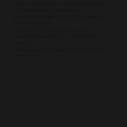
Gamta, interjeras, ofisas ar studija suteiks daugiau
informacijos apie jus, nei balta siena.
Atvirumas – parodykite darbo užkulisius, padėkite
klientams jus pažinti!
Išskirtinumas – nesivaikykite madų, verčiau
pagalvokite, kaip atskleisti savo prekės ženklo
stiprybes.
Padėsiu pasirinkti tai, kas geriausiai perteiks jūsų
veiklos esmę.