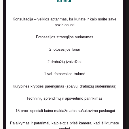
turiniui
Konsultacija – veiklos aptarimas, ką kuriate ir kaip norite save
pozicionuoti
Fotosesijos strategijos sudarymas
2 fotosesijos fonai
2 drabužių įvaizdžiai
1 val. fotosesijos trukmė
Kūrybinės krypties parengimas (spalvų, drabužių suderinimas)
Techninių sprendimų ir apšvietimo parinkimas
-15 proc. speciali kaina makiažo arba sušukavimo paslaugai
Palaikymas ir patarimai, kaip elgtis prieš kamerą, kad išliktumėte
savimi