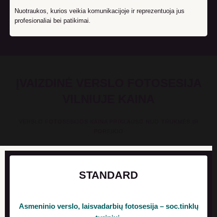
Nuotraukos, kurios veikia komunikacijoje ir reprezentuoja jus
profesionaliai bei patikimai.
ĮVAIZDINĖ VERSLO FOTOSESIJA
VILNIUJE KAINA
VERSLO FOTOSESIJOS KAINA PRIKLAUSO NUO TRUKMĖS IR
POREIKIO
STANDARD
Asmeninio verslo, laisvadarbių fotosesija – soc.tinklų