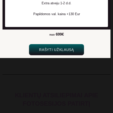
Extra atveju 1-2 d.d.
Papildomos val. kaina +130 Eur
699€
nuo
RAŠYTI UŽKLAUSĄ
KLIENTŲ ATSILIEPIMAI APIE
FOTOSESIJOS PATIRTĮ