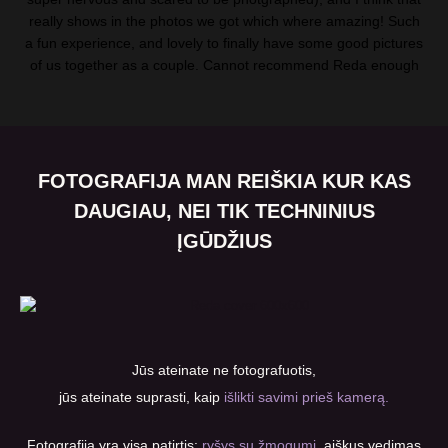
really shows in the photos we got which where amazing! Such
a fun experience, and lovely to finally have some good pictures
of us together as a couple. Cannot recommend Reda enough
FOTOGRAFIJA MAN REIŠKIA KUR KAS
DAUGIAU, NEI TIK TECHNINIUS
ĮGŪDŽIUS
Jūs ateinate ne fotografuotis,
jūs ateinate suprasti, kaip
išlikti savimi prieš kamerą.
Fotografija yra visa patirtis:
ryšys su žmogumi,
aiškus vedimas