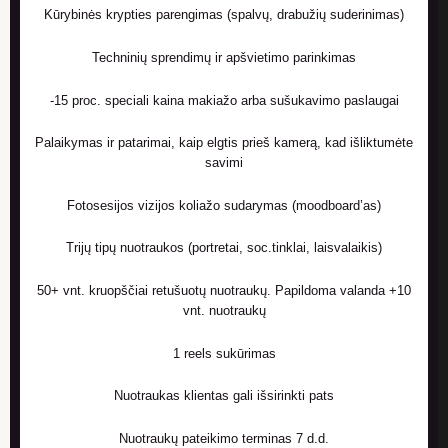
Kūrybinės krypties parengimas (spalvų, drabužių suderinimas)
Techninių sprendimų ir apšvietimo parinkimas
-15 proc. speciali kaina makiažo arba sušukavimo paslaugai
Palaikymas ir patarimai, kaip elgtis prieš kamerą, kad išliktumėte
savimi
Fotosesijos vizijos koliažo sudarymas (moodboard’as)
Trijų tipų nuotraukos (portretai, soc.tinklai, laisvalaikis)
50+ vnt. kruopščiai retušuotų nuotraukų. Papildoma valanda +10
vnt. nuotraukų
1 reels sukūrimas
Nuotraukas klientas gali išsirinkti pats
Nuotraukų pateikimo terminas 7 d.d.