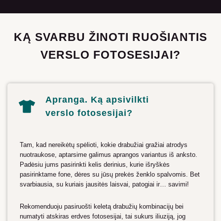
KĄ SVARBU ŽINOTI RUOŠIANTIS
VERSLO FOTOSESIJAI?
Apranga. Ką apsivilkti
verslo fotosesijai?
Tam, kad nereikėtų spėlioti, kokie drabužiai gražiai atrodys
nuotraukose, aptarsime galimus aprangos variantus iš anksto.
Padėsiu jums pasirinkti kelis derinius, kurie išryškės
pasirinktame fone, dėres su jūsų prekės ženklo spalvomis. Bet
svarbiausia, su kuriais jausitės laisvai, patogiai ir… savimi!
Rekomenduoju pasiruošti keletą drabužių kombinacijų bei
numatyti atskiras erdves fotosesijai, tai sukurs iliuziją, jog