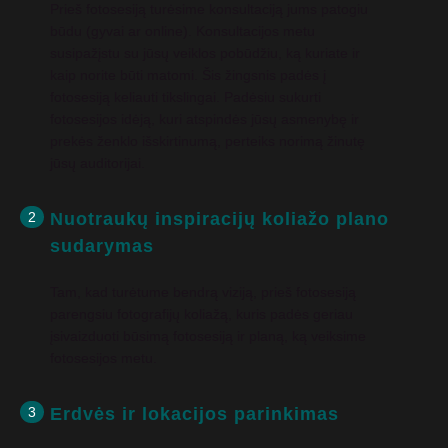
Prieš fotosesiją turėsime konsultaciją jums patogiu
būdu (gyvai ar online). Konsultacijos metu
susipažįstu su jūsų veiklos pobūdžiu, ką kuriate ir
kaip norite būti matomi. Šis žingsnis padės į
fotosesiją keliauti tikslingai. Padėsiu sukurti
fotosesijos idėją, kuri atspindės jūsų asmenybę ir
prekės ženklo išskirtinumą, perteiks norimą žinutę
jūsų auditorijai.
2
Nuotraukų inspiracijų koliažo plano
sudarymas
Tam, kad turėtume bendrą viziją, prieš fotosesiją
parengsiu fotografijų koliažą, kuris padės geriau
įsivaizduoti būsimą fotosesiją ir planą, ką veiksime
fotosesijos metu.
3
Erdvės ir lokacijos parinkimas