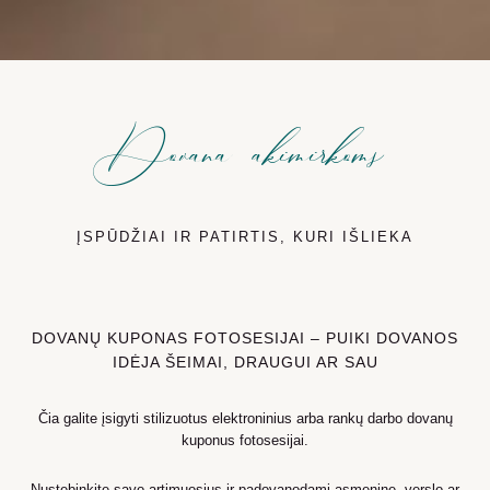
Dovana akimirkoms
ĮSPŪDŽIAI IR PATIRTIS, KURI IŠLIEKA
DOVANŲ KUPONAS FOTOSESIJAI – PUIKI DOVANOS
IDĖJA ŠEIMAI, DRAUGUI AR SAU
Čia galite įsigyti stilizuotus elektroninius arba rankų darbo dovanų
kuponus fotosesijai.
Nustebinkite savo artimuosius ir padovanodami asmeninę, verslo ar