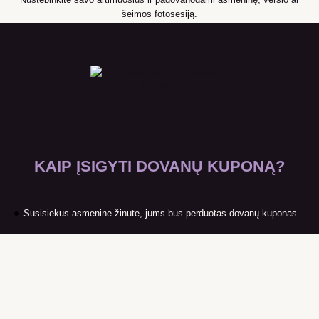
šeimos fotosesiją.
KAIP ĮSIGYTI DOVANŲ KUPONĄ?
Susisiekus asmenine žinute, jums bus perduotas dovanų kuponas
Dovanų kuponas gali būti perduotas el.paštu, atsiimant susitikus
gyvai arba siunčiamas paštomatu
KAINA IR ATSISKAITYMO BŪDAI