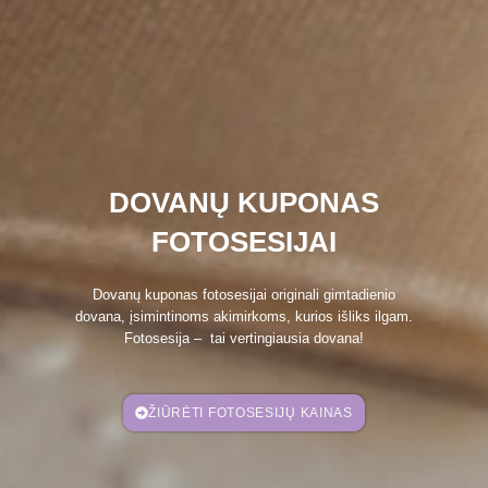
DOVANŲ KUPONAS
FOTOSESIJAI
Dovanų kuponas fotosesijai originali gimtadienio
dovana, įsimintinoms akimirkoms, kurios išliks ilgam.
Fotosesija – tai vertingiausia dovana!
ŽIŪRĖTI FOTOSESIJŲ KAINAS