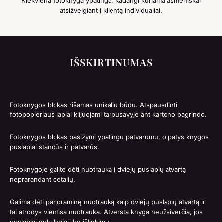
Kiekviena fotoknyga ypatinga, kadangi kuriama asmeniškai
atsižvelgiant į klientą individualiai.
IŠSKIRTINUMAS
Fotoknygos blokas rišamas unikaliu būdu. Atspausdinti
fotopopieriaus lapiai klijuojami tarpusavyje ant kartono pagrindo.
Fotoknygos blokas pasižymi ypatingu patvarumu, o patys knygos
puslapiai standūs ir patvarūs.
Fotoknygoje galite dėti nuotrauką į dviejų puslapių atvartą
neprarandant detalių.
Galima dėti panoraminę nuotrauką kaip dviejų puslapių atvartą ir
tai atrodys vientisa nuotrauka. Atversta knyga neužsiverčia, jos
puslapiai gula lygiai, be išlinkimų.