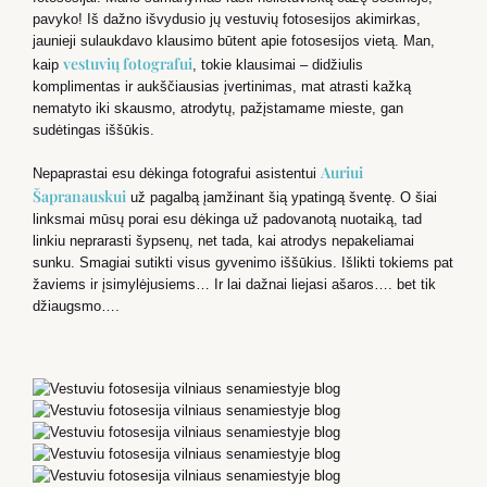
pavyko! Iš dažno išvydusio jų vestuvių fotosesijos akimirkas,
jaunieji sulaukdavo klausimo būtent apie fotosesijos vietą. Man,
vestuvių fotografui
kaip
, tokie klausimai – didžiulis
komplimentas ir aukščiausias įvertinimas, mat atrasti kažką
nematyto iki skausmo, atrodytų, pažįstamame mieste, gan
sudėtingas iššūkis.
Auriui
Nepaprastai esu dėkinga fotografui asistentui
Šapranauskui
už pagalbą įamžinant šią ypatingą šventę. O šiai
linksmai mūsų porai esu dėkinga už padovanotą nuotaiką, tad
linkiu neprarasti šypsenų, net tada, kai atrodys nepakeliamai
sunku. Smagiai sutikti visus gyvenimo iššūkius. Išlikti tokiems pat
žaviems ir įsimylėjusiems… Ir lai dažnai liejasi ašaros…. bet tik
džiaugsmo….