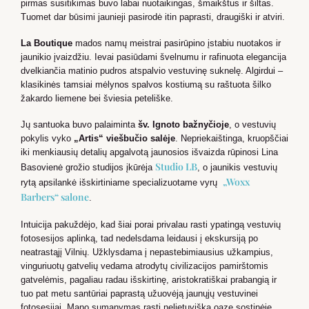
pirmas susitikimas buvo labai nuotaikingas, šmaikštus ir šiltas.
Tuomet dar būsimi jaunieji pasirodė itin paprasti, draugiški ir atviri.
La Boutique
mados namų meistrai pasirūpino įstabiu nuotakos ir
jaunikio įvaizdžiu. Ievai pasiūdami švelnumu ir rafinuota elegancija
dvelkiančia matinio pudros atspalvio vestuvinę suknelę. Algirdui –
klasikinės tamsiai mėlynos spalvos kostiumą su raštuota šilko
žakardo liemene bei šviesia peteliške.
Jų santuoka buvo palaiminta
šv. Ignoto bažnyčioje
, o vestuvių
pokylis vyko
„Artis“ viešbučio salėje
. Nepriekaištinga, kruopščiai
iki menkiausių detalių apgalvotą jaunosios išvaizda rūpinosi Lina
Studio LB
Basovienė grožio studijos įkūrėja
, o jaunikis vestuvių
„Woxx
rytą apsilankė išskirtiniame specializuotame vyrų
Barbers“ salone
.
Intuicija pakuždėjo, kad šiai porai privalau rasti ypatingą vestuvių
fotosesijos aplinką, tad nedelsdama leidausi į ekskursiją po
neatrastąjį Vilnių. Užklysdama į nepastebimiausius užkampius,
vinguriuotų gatvelių vedama atrodytų civilizacijos pamirštomis
gatvelėmis, pagaliau radau išskirtinę, aristokratiškai prabangią ir
tuo pat metu santūriai paprastą užuovėją jaunųjų vestuvinei
fotosesijai. Mano sumanymas rasti nelietuvišką oazę sostinėje,