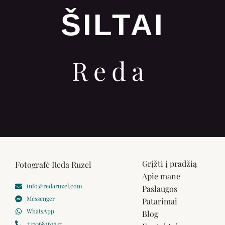
ŠILTAI
Reda
Grįžti į pradžią
Fotografė Reda Ruzel
Apie mane
info@redaruzel.com
Paslaugos
Messenger
Patarimai
WhatsApp
Blog
+37068262547