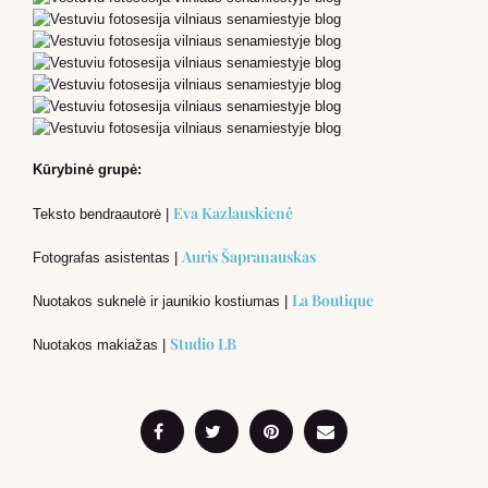
Kūrybinė grupė:
Eva Kazlauskienė
Teksto bendraautorė |
Auris Šapranauskas
Fotografas asistentas |
La Boutique
Nuotakos suknelė ir jaunikio kostiumas |
Studio LB
Nuotakos makiažas |