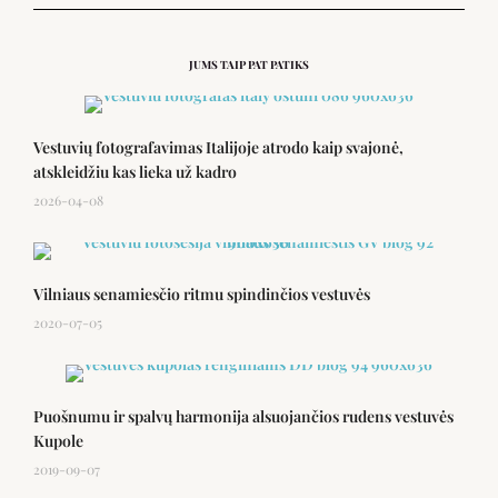
JUMS TAIP PAT PATIKS
Vestuvių fotografavimas Italijoje atrodo kaip svajonė,
atskleidžiu kas lieka už kadro
2026-04-08
Vilniaus senamiesčio ritmu spindinčios vestuvės
2020-07-05
Puošnumu ir spalvų harmonija alsuojančios rudens vestuvės
Kupole
2019-09-07