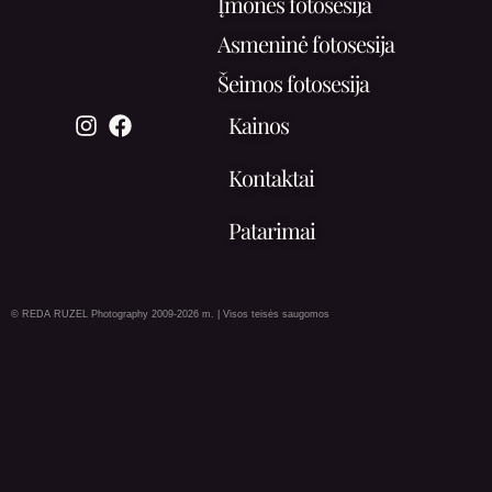
Įmonės fotosesija
Asmeninė fotosesija
Šeimos fotosesija
Kainos
Kontaktai
Patarimai
© REDA RUZEL Photography 2009-2026 m. | Visos teisės saugomos