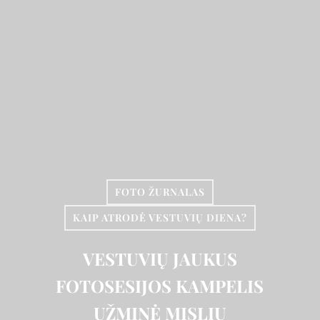
Uždaryti X
Uždaryti X
Uždaryti X
Uždaryti X
FOTO ŽURNALAS
KAIP ATRODĖ VESTUVIŲ DIENA?
VESTUVIŲ JAUKUS
FOTOSESIJOS KAMPELIS
UŽMINĖ MĮSLIŲ