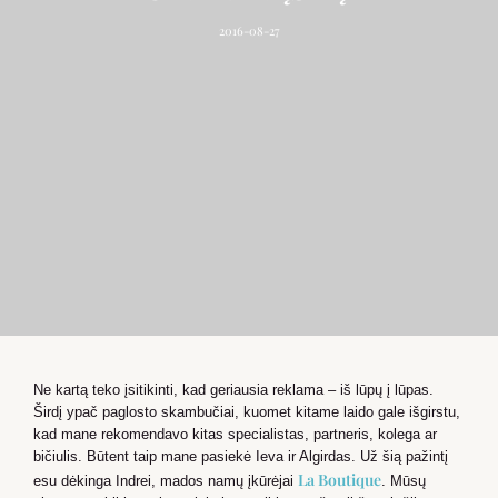
2016-08-27
Ne kartą teko įsitikinti, kad geriausia reklama – iš lūpų į lūpas.
Širdį ypač paglosto skambučiai, kuomet kitame laido gale išgirstu,
kad mane rekomendavo kitas specialistas, partneris, kolega ar
bičiulis. Būtent taip mane pasiekė Ieva ir Algirdas. Už šią pažintį
La Boutique
esu dėkinga Indrei, mados namų įkūrėjai
. Mūsų