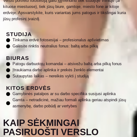
Verslo portreto fotosesiją galiu įgyvendinti tiek studijoje Vilniuje (ar
kituose miestuose), tiek jūsų biure, gamtoje, miesto fone ar kitoje
erdvėje. Apsvarstykite, kuris variantas jums patogus ir tikslingai kuria
jūsų profesinį įvaizdį.
STUDIJA
Tinkama erdvė fotosesijai – profesionalus apšvietimas
Galėsite rinktis neutralius fonus: baltą arba pilką
BIURAS
Patogu darbuotojų komandai – atsivežu baltą arba pilką fonus
Įtraukiama darbo aplinka ir prekės ženklo elementai
Sutaupytas laikas – nereikės vykti į studiją
KITOS ERDVĖS
Gamybinės patalpos ar su darbo specifika susijusi aplinka
Gamta – netradicinė, mažiau formali aplinka geriau atspindi jūsų
asmenybę, darbo pobūdį ar vertybes
KAIP SĖKMINGAI
PASIRUOŠTI VERSLO