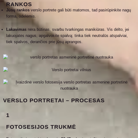
RANKOS
Jūsų rankos
verslo portrete gali būti matomos, tad pasirūpinkite nagų
forma, odelėmis.
Lakavimas
nėra būtinas, svarbu tvarkingas manikiūras. Vis dėlto, jei
lakuojatės nagus, apgalvokite spalvą: tinka tiek neutralūs atspalviai,
tiek spalvos, derančios prie jūsų aprangos.
VERSLO PORTRETAI – PROCESAS
1
FOTOSESIJOS TRUKMĖ