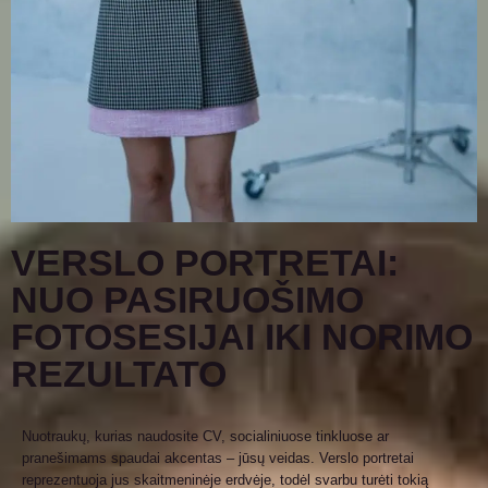
VERSLO PORTRETAI:
NUO PASIRUOŠIMO
FOTOSESIJAI IKI NORIMO
REZULTATO
Nuotraukų, kurias naudosite CV, socialiniuose tinkluose ar
pranešimams spaudai akcentas – jūsų veidas. Verslo portretai
reprezentuoja jus skaitmeninėje erdvėje, todėl svarbu turėti tokią